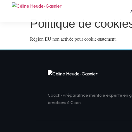
Politique de cookie
Région EU non activée pour cookie-statement.
Coach-Préparatrice mentale experte en g
émotions à Caen